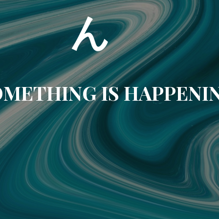
ん
METHING IS HAPPENI