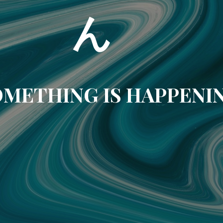
ん
METHING IS HAPPENI