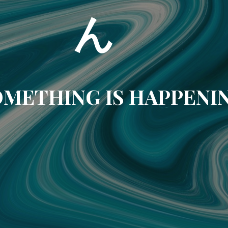
ん
METHING IS HAPPENI