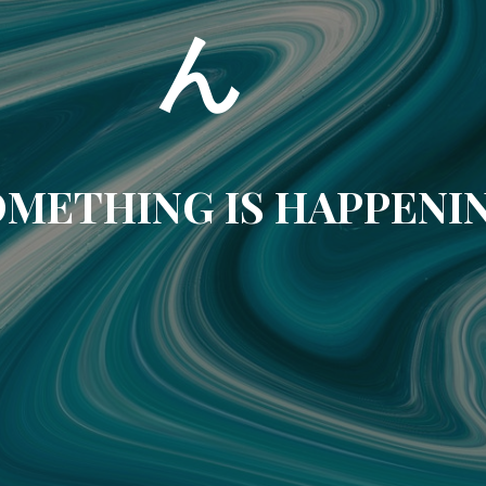
ん
METHING IS HAPPENI