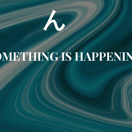
ん
METHING IS HAPPENI