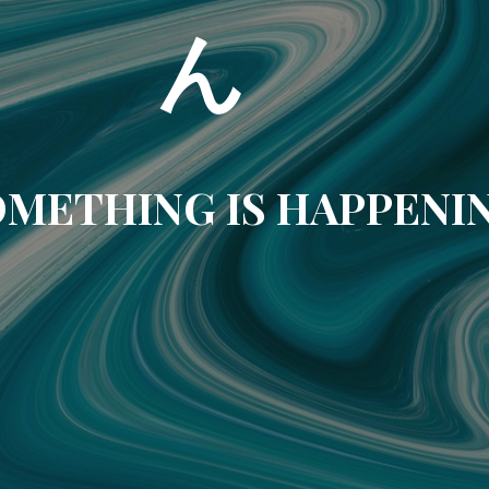
ん
METHING IS HAPPENI